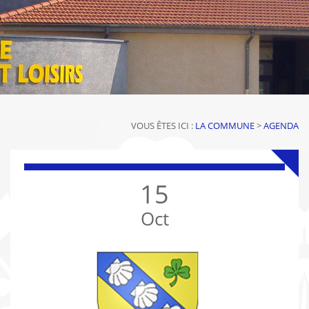
VOUS ÊTES ICI :
LA COMMUNE
>
AGENDA
15
Oct