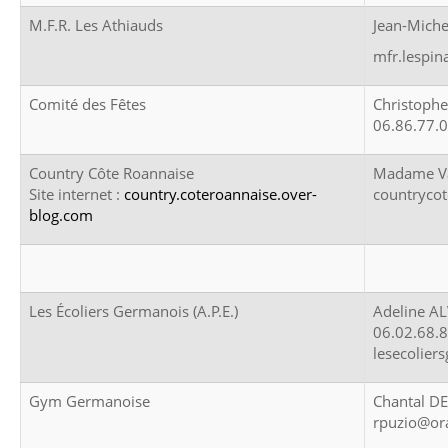
M.F.R. Les Athiauds
Jean-Mich
mfr.lespin
Comité des Fêtes
Christoph
06.86.77.
Country Côte Roannaise
Madame Va
Site internet :
country.coteroannaise.over-
countryco
blog.com
Les Écoliers Germanois (A.P.E.)
Adeline A
06.02.68.
lesecolie
Gym Germanoise
Chantal D
rpuzio@ora