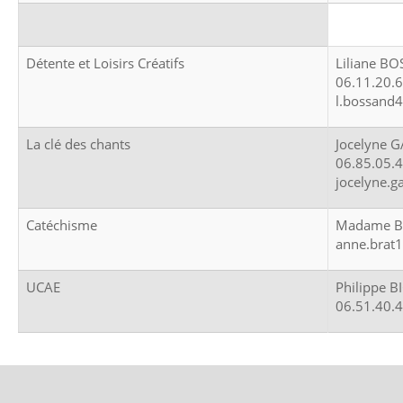
Détente et Loisirs Créatifs
Liliane B
06.11.20.
l.bossand
La clé des chants
Jocelyne 
06.85.05.
jocelyne.
Catéchisme
Madame B
anne.brat
UCAE
Philippe 
06.51.40.