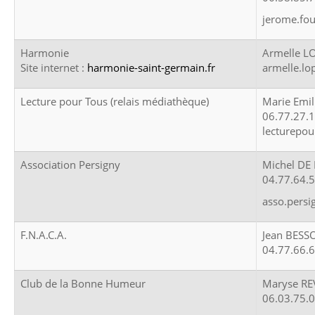
jerome.fo
Harmonie
Armelle L
Site internet :
harmonie-saint-germain.fr
armelle.lo
Lecture pour Tous (relais médiathèque)
Marie Emi
06.77.27.
lecturepou
Association Persigny
Michel DE
04.77.64.
asso.pers
F.N.A.C.A.
Jean BESS
04.77.66.
Club de la Bonne Humeur
Maryse RE
06.03.75.