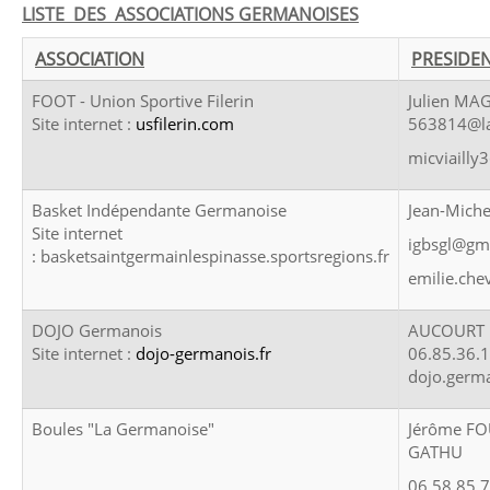
LISTE DES ASSOCIATIONS GERMANOISES
ASSOCIATION
PRESIDE
FOOT - Union Sportive Filerin
Julien MA
Site internet :
usfilerin.com
563814@la
micviaill
Basket Indépendante Germanoise
Jean-Miche
Site internet
igbsgl@gm
: basketsaintgermainlespinasse.sportsregions.fr
emilie.che
DOJO Germanois
AUCOURT 
Site internet :
dojo-germanois.fr
06.85.36.
dojo.germ
Boules "La Germanoise"
Jérôme FO
GATHU
06.58.85.