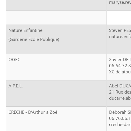
maryse.re
Nature Enfantine
Steven PE
nature.en
(Garderie Ecole Publique)
OGEC
Xavier DE
06.64.72.
XC.delato
A.P.E.L.
Abel DUC
21 Rue des
ducarre.ab
CRECHE - D’Arthur à Zoé
Déborah 
06.76.06.
creche-dar