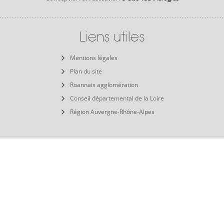
Liens utiles
Mentions légales
Plan du site
Roannais agglomération
Conseil départemental de la Loire
Région Auvergne-Rhône-Alpes