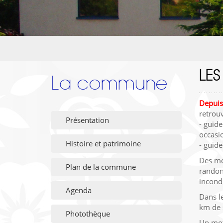
LES
La commune
Depuis
retrou
Présentation
- guid
occasio
Histoire et patrimoine
- guid
Des mon
Plan de la commune
randonn
incondi
Agenda
Dans l
km de 
Photothèque
Un mot