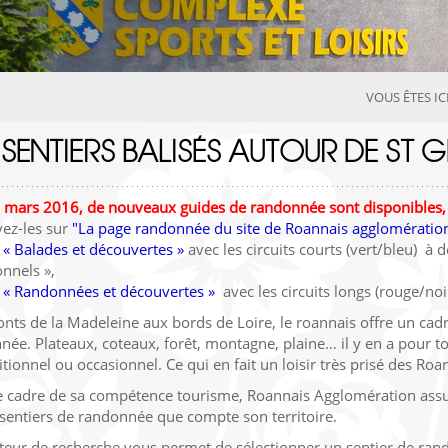
VOUS ÊTES ICI
 SENTIERS BALISÉS AUTOUR DE ST 
 mars 2016, de nouveaux guides de randonnée sont disponibles,
vez-les sur
"La page randonnée du site de Roannais agglomératio
e
« Balades et découvertes »
avec les circuits courts (vert/bleu) à 
nnels »,
e
« Randonnées et découvertes »
avec les circuits longs (rouge/no
ts de la Madeleine aux bords de Loire, le roannais offre un cadr
ée. Plateaux, coteaux, forêt, montagne, plaine… il y en a pour to
tionnel ou occasionnel. Ce qui en fait un loisir très prisé des Roan
e cadre de sa compétence tourisme, Roannais Agglomération assure
sentiers de randonnée que compte son territoire.
eur de recherche vous permet de sélectionner un sentier de ran