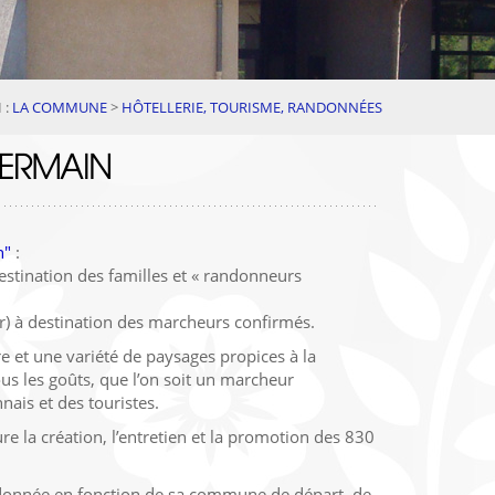
 :
LA COMMUNE
>
HÔTELLERIE, TOURISME, RANDONNÉES
GERMAIN
n"
:
destination des familles et « randonneurs
ir) à destination des marcheurs confirmés.
e et une variété de paysages propices à la
us les goûts, que l’on soit un marcheur
nais et des touristes.
 la création, l’entretien et la promotion des 830
donnée en fonction de sa commune de départ, de