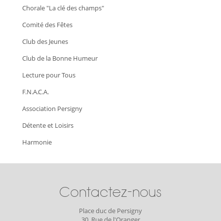
Chorale "La clé des champs"
Comité des Fêtes
Club des Jeunes
Club de la Bonne Humeur
Lecture pour Tous
F.N.A.C.A.
Association Persigny
Détente et Loisirs
Harmonie
Contactez-nous
Place duc de Persigny
30, Rue de l'Oranger