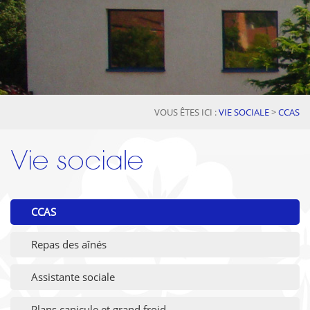
VOUS ÊTES ICI :
VIE SOCIALE
>
CCAS
Vie sociale
CCAS
Repas des aînés
Assistante sociale
Plans canicule et grand froid