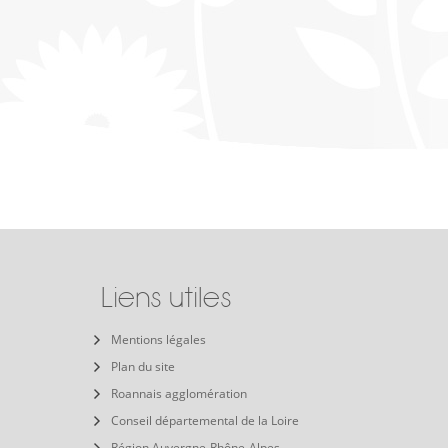
Liens utiles
Mentions légales
Plan du site
Roannais agglomération
Conseil départemental de la Loire
Région Auvergne-Rhône-Alpes