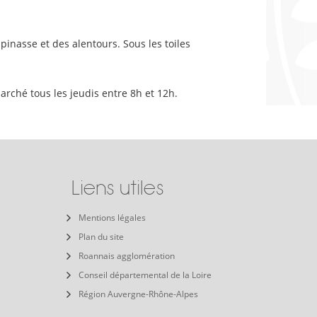
inasse et des alentours. Sous les toiles
ché tous les jeudis entre 8h et 12h.
Liens utiles
Mentions légales
Plan du site
Roannais agglomération
Conseil départemental de la Loire
Région Auvergne-Rhône-Alpes