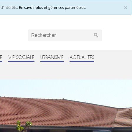
×
d’intérêts.
En savoir plus et gérer ces paramètres
.
Cl
E
VIE SOCIALE
URBANISME
ACTUALITÉS