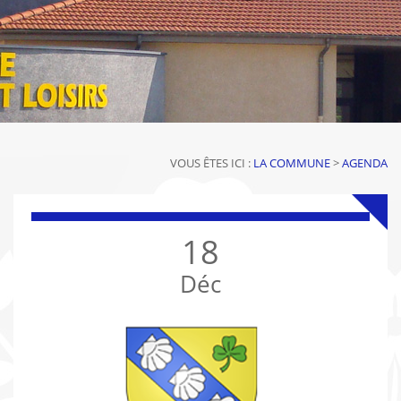
VOUS ÊTES ICI :
LA COMMUNE
>
AGENDA
18
Déc