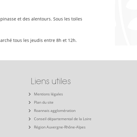
inasse et des alentours. Sous les toiles
ché tous les jeudis entre 8h et 12h.
Liens utiles
Mentions légales
Plan du site
Roannais agglomération
Conseil départemental de la Loire
Région Auvergne-Rhône-Alpes