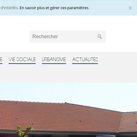
×
d’intérêts.
En savoir plus et gérer ces paramètres
.
Cl
E
VIE SOCIALE
URBANISME
ACTUALITÉS