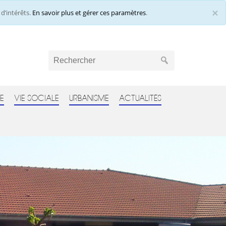
×
d’intérêts.
En savoir plus et gérer ces paramètres
.
Cl
E
VIE SOCIALE
URBANISME
ACTUALITÉS