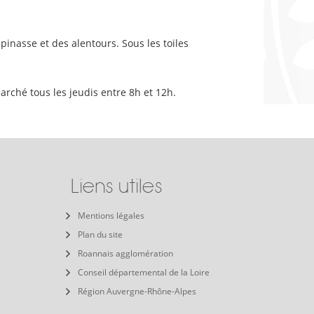
inasse et des alentours. Sous les toiles
ché tous les jeudis entre 8h et 12h.
Liens utiles
Mentions légales
Plan du site
Roannais agglomération
Conseil départemental de la Loire
Région Auvergne-Rhône-Alpes